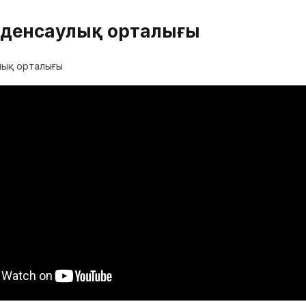
 денсаулық орталығы
лық орталығы