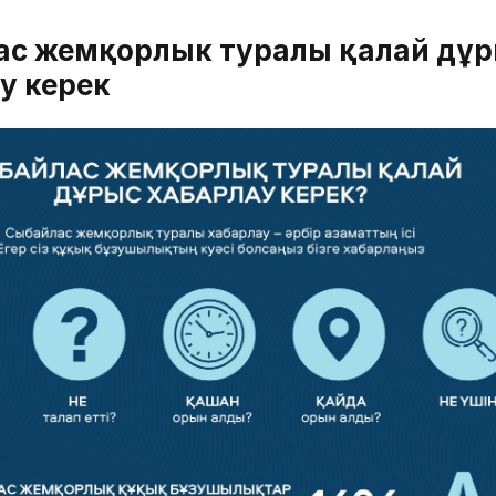
ас жемқорлык туралы қалай дұ
у керек