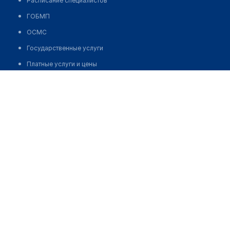
Расписание специалистов
ГОБМП
ОСМС
Государственные услуги
Платные услуги и цены
Информация, памятки
ЗОЖ
деятельность
Корпоративное управление
Корпоративные документы
Отчеты
Нормотворческая деятельность
Вакансии
бюджет и госзакупки
Объявления