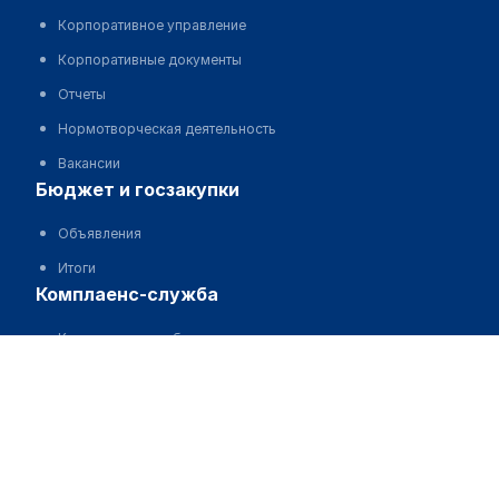
Корпоративное управление
Корпоративные документы
Отчеты
Нормотворческая деятельность
Вакансии
бюджет и госзакупки
Объявления
Итоги
комплаенс-служба
Комплаенс-служба
картограмма коррупции
КАРТОГРАММА КОРРУПЦИИ
обратная связь
Задать вопрос