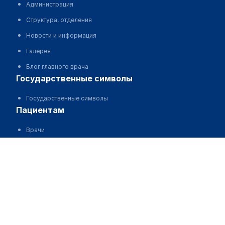
Администрация
Структура, отделения
Новости и информация
Галерея
Блог главного врача
государственные символы
Государственные символы
пациентам
Врачи
Расписание специалистов
ГОБМП
ОСМС
Государственные услуги
Платные услуги и цены
Информация, памятки